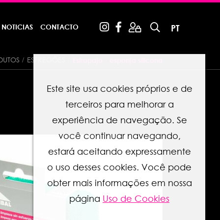
NOTICIAS
CONTACTO
PT
DUTOS
ESFREGÕES
Estropajo - esponja silicona
Este site usa cookies próprios e de
terceiros para melhorar a
experiência de navegação. Se
você continuar navegando,
estará aceitando expressamente
o uso desses cookies. Você pode
obter mais informações em nossa
página
Uso de Cookies