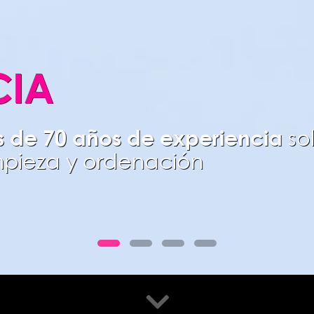
CIA
 de 70 años de experiencia
so
mpieza y ordenación