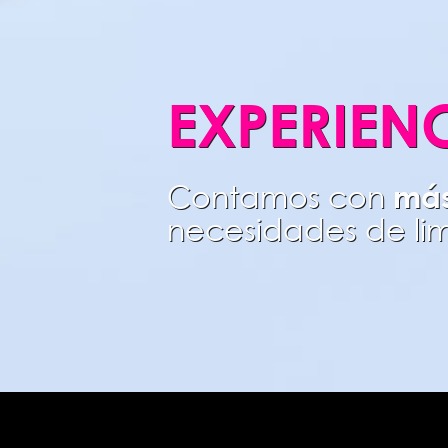
EXPERIEN
más
Contamos con
necesidades de li