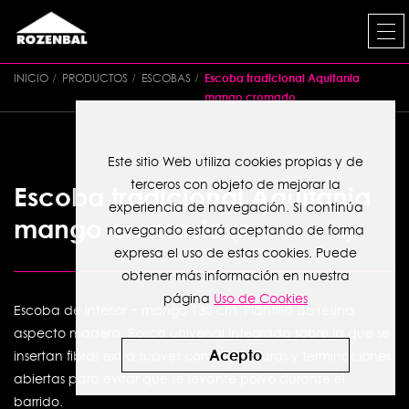
INICIO
PRODUCTOS
ESCOBAS
Escoba tradicional Aquitania
mango cromado
Este sitio Web utiliza cookies propias y de
terceros con objeto de mejorar la
Escoba tradicional Aquitania
experiencia de navegación. Si continúa
mango cromado
Ref. 631610
navegando estará aceptando de forma
expresa el uso de estas cookies. Puede
obtener más información en nuestra
página
Uso de Cookies
Escoba de interior + mango 130 cm. Plantilla de resina
aspecto madera. Rosca universal integrada sobre la que se
Acepto
insertan fibras extra suaves con dos texturas y terminaciones
abiertas para evitar que se levante polvo durante el
barrido.